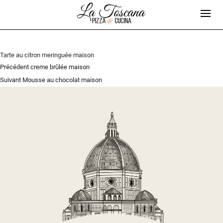
Tarte au citron meringuée maison
Navigation
Article
Précédent
creme brûlée maison
de
Article
précédent :
Suivant
Mousse au chocolat maison
l’article
suivant :