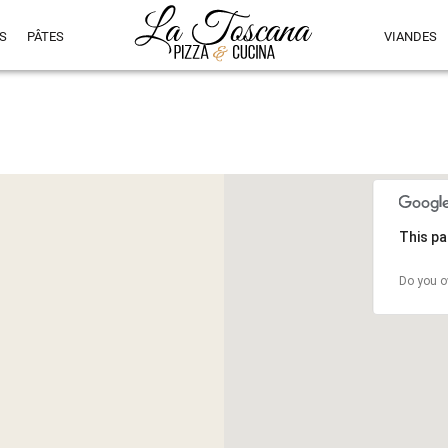
S
PÂTES
VIANDES
This pa
Do you o