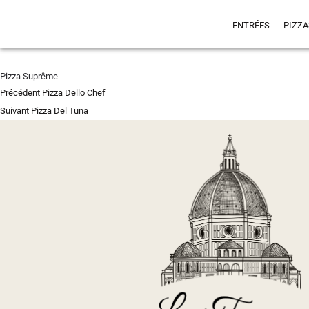
ENTRÉES
PIZZA
Pizza Suprême
Navigation
Article
Précédent
Pizza Dello Chef
de
Article
précédent :
Suivant
Pizza Del Tuna
l’article
suivant :