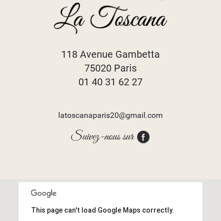
118 Avenue Gambetta
75020 Paris
01 40 31 62 27
latoscanaparis20@gmail.com
Suivez-nous sur
This page can't load Google Maps correctly.