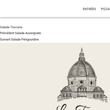
ENTRÉES
PIZZA
Salade Toscane
Navigation
Article
Précédent
Salade Auvergnate
de
Article
précédent :
Suivant
Salade Périgourdine
l’article
suivant :