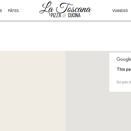
S
PÂTES
VIANDES
This pa
Do you o