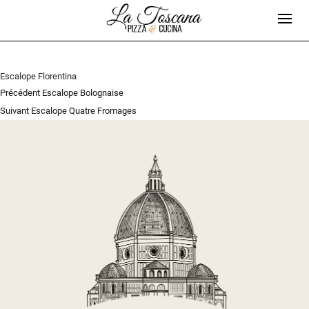
Escalope Florentina
Navigation
Article
Précédent
Escalope Bolognaise
de
Article
précédent :
Suivant
Escalope Quatre Fromages
l’article
suivant :