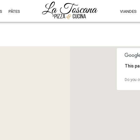
S
PÂTES
VIANDES
This pa
Do you o