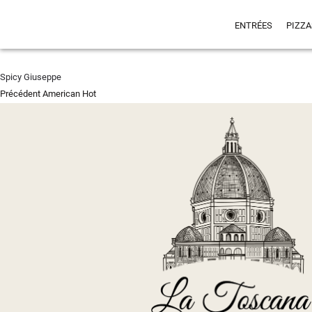
ENTRÉES
PIZZA
Spicy Giuseppe
Navigation
Article
Précédent
American Hot
de
précédent :
l’article